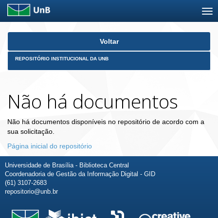
Skip
Voltar
navigation
REPOSITÓRIO INSTITUCIONAL DA UNB
Não há documentos
Não há documentos disponíveis no repositório de acordo com a
sua solicitação.
Página inicial do repositório
Universidade de Brasília - Biblioteca Central
Coordenadoria de Gestão da Informação Digital - GID
(61) 3107-2683
repositorio@unb.br