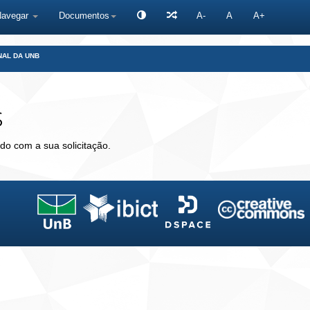
Navegar
Documentos
A-
A
A+
NAL DA UNB
s
do com a sua solicitação.