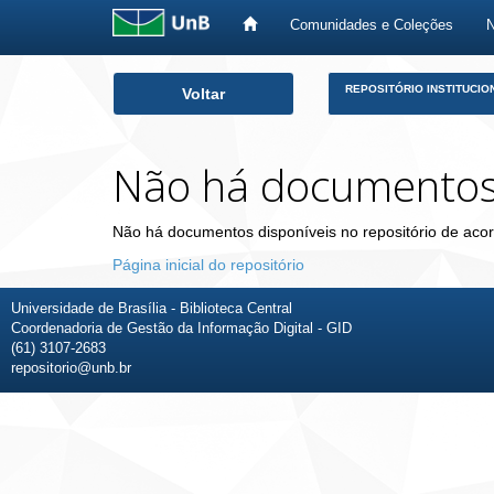
Comunidades e Coleções
Skip
REPOSITÓRIO INSTITUCIO
Voltar
navigation
Não há documento
Não há documentos disponíveis no repositório de acor
Página inicial do repositório
Universidade de Brasília - Biblioteca Central
Coordenadoria de Gestão da Informação Digital - GID
(61) 3107-2683
repositorio@unb.br