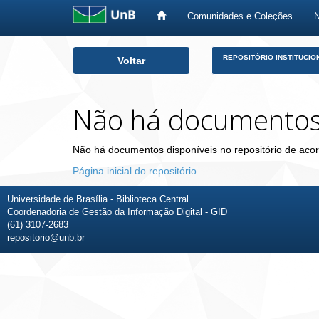
Comunidades e Coleções
Skip
REPOSITÓRIO INSTITUCIO
Voltar
navigation
Não há documento
Não há documentos disponíveis no repositório de acor
Página inicial do repositório
Universidade de Brasília - Biblioteca Central
Coordenadoria de Gestão da Informação Digital - GID
(61) 3107-2683
repositorio@unb.br