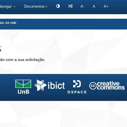
Navegar
Documentos
A-
A
A+
NAL DA UNB
s
do com a sua solicitação.