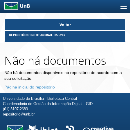
Skip
Voltar
navigation
REPOSITÓRIO INSTITUCIONAL DA UNB
Não há documentos
Não há documentos disponíveis no repositório de acordo com a
sua solicitação.
Página inicial do repositório
Universidade de Brasília - Biblioteca Central
Coordenadoria de Gestão da Informação Digital - GID
(61) 3107-2683
repositorio@unb.br