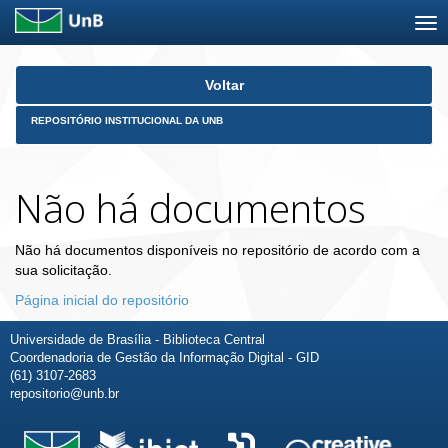
Skip
Voltar
navigation
REPOSITÓRIO INSTITUCIONAL DA UNB
Não há documentos
Não há documentos disponíveis no repositório de acordo com a
sua solicitação.
Página inicial do repositório
Universidade de Brasília - Biblioteca Central
Coordenadoria de Gestão da Informação Digital - GID
(61) 3107-2683
repositorio@unb.br