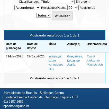
Classificar por:
Em ordem:
Resultados/Página
Registro(s):
Mostrando resultados 1 a 1 de 1
Data de
Data de
Título
Autor(es)
Orientador(es)
publicação
defesa
31-Mar-2021
22-Dez-2020
Integração
Gonçalves,
Pinzul,
sobre
Lucas de
Aleksandr
variedades
Assis
Nikolaievich
Flag
Mostrando resultados 1 a 1 de 1
Universidade de Brasília - Biblioteca Central
Coordenadoria de Gestão da Informação Digital - GID
(61) 3107-2683
repositorio@unb.br