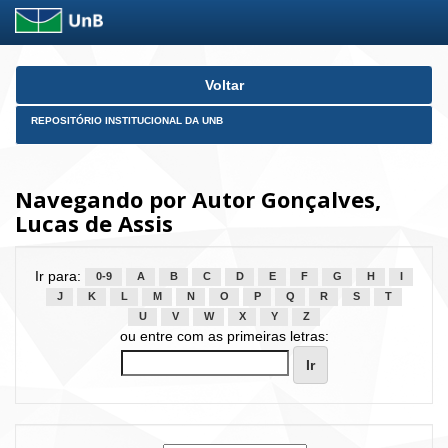
Skip
Voltar
navigation
REPOSITÓRIO INSTITUCIONAL DA UNB
Navegando por Autor Gonçalves,
Lucas de Assis
Ir para:
0-9
A
B
C
D
E
F
G
H
I
J
K
L
M
N
O
P
Q
R
S
T
U
V
W
X
Y
Z
ou entre com as primeiras letras: