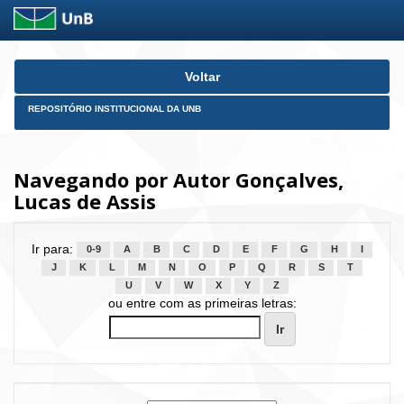
Skip
Voltar
navigation
REPOSITÓRIO INSTITUCIONAL DA UNB
Navegando por Autor Gonçalves,
Lucas de Assis
Ir para:
0-9
A
B
C
D
E
F
G
H
I
J
K
L
M
N
O
P
Q
R
S
T
U
V
W
X
Y
Z
ou entre com as primeiras letras: