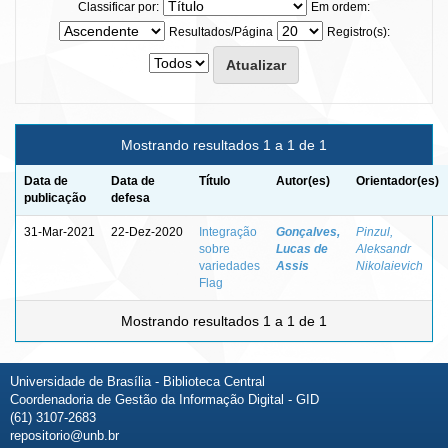
Classificar por:
Em ordem:
Resultados/Página
Registro(s):
Mostrando resultados 1 a 1 de 1
Data de
Data de
Título
Autor(es)
Orientador(es)
publicação
defesa
31-Mar-2021
22-Dez-2020
Integração
Gonçalves,
Pinzul,
sobre
Lucas de
Aleksandr
variedades
Assis
Nikolaievich
Flag
Mostrando resultados 1 a 1 de 1
Universidade de Brasília - Biblioteca Central
Coordenadoria de Gestão da Informação Digital - GID
(61) 3107-2683
repositorio@unb.br