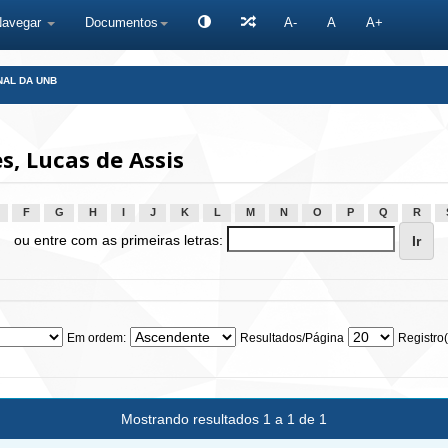
Navegar
Documentos
A-
A
A+
NAL DA UNB
, Lucas de Assis
F
G
H
I
J
K
L
M
N
O
P
Q
R
ou entre com as primeiras letras:
Em ordem:
Resultados/Página
Registro(
Mostrando resultados 1 a 1 de 1