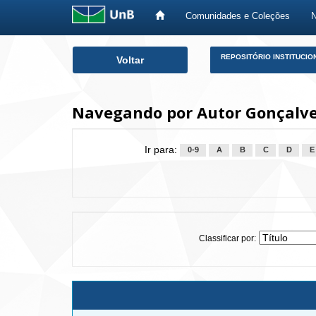
Comunidades e Coleções
Skip
REPOSITÓRIO INSTITUCIO
Voltar
navigation
Navegando por Autor Gonçalves
Ir para:
0-9
A
B
C
D
E
Classificar por: