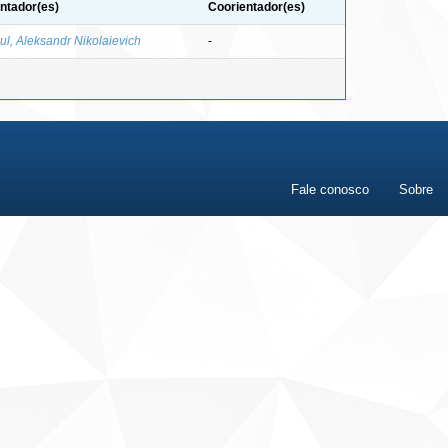
ntador(es)
Coorientador(es)
ul, Aleksandr Nikolaievich
-
Fale conosco
Sobre