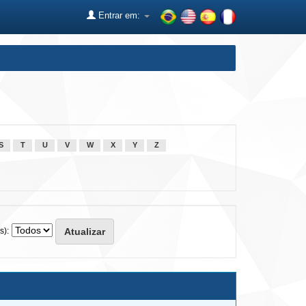
Entrar em:
S
T
U
V
W
X
Y
Z
s):