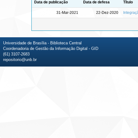
Data de publicação
Data de defesa
Título
31-Mar-2021
22-Dez-2020
Integraç
Universidade de Brasília - Biblioteca Central
Coordenadoria de Gestão da Informação Digital - GID
(61) 3107-2683
repositorio@unb.br