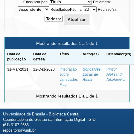
Classificar por:
Em ordem:
Resultados/Página
Registro(s):
Mostrando resultados 1 a 1 de 1
Data de
Data de
Título
Autor(es)
Orientador(es)
publicação
defesa
31-Mar-2021
22-Dez-2020
Integração
Gonçalves,
Pinzul,
sobre
Lucas de
Aleksandr
variedades
Assis
Nikolaievich
Flag
Mostrando resultados 1 a 1 de 1
Universidade de Brasília - Biblioteca Central
Coordenadoria de Gestão da Informação Digital - GID
(61) 3107-2683
repositorio@unb.br