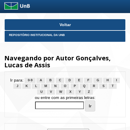
Skip
Voltar
navigation
REPOSITÓRIO INSTITUCIONAL DA UNB
Navegando por Autor Gonçalves,
Lucas de Assis
Ir para:
0-9
A
B
C
D
E
F
G
H
I
J
K
L
M
N
O
P
Q
R
S
T
U
V
W
X
Y
Z
ou entre com as primeiras letras: