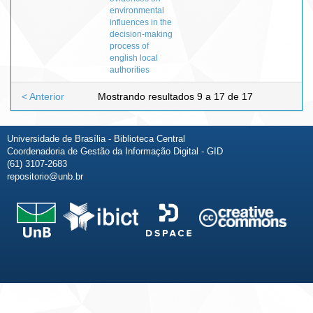
environmental
influences in the
decision-making
process of
english local
authorities
< Anterior
Mostrando resultados 9 a 17 de 17
Universidade de Brasília - Biblioteca Central
Coordenadoria de Gestão da Informação Digital - GID
(61) 3107-2683
repositorio@unb.br
Fale conosco