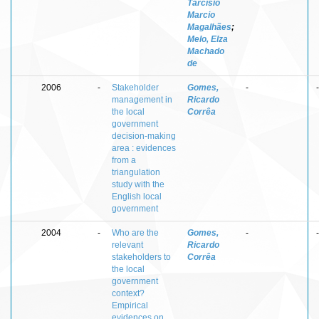
Tarcísio
Marcio
Magalhães
;
Melo, Elza
Machado
de
2006
-
Stakeholder
Gomes,
-
-
management in
Ricardo
the local
Corrêa
government
decision-making
area : evidences
from a
triangulation
study with the
English local
government
2004
-
Who are the
Gomes,
-
-
relevant
Ricardo
stakeholders to
Corrêa
the local
government
context?
Empirical
evidences on