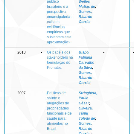
público
Welles
brasileiro e a
Matias de
;
perspectiva
Gomes,
emancipatória :
Ricardo
existem
Corrêa
evidências
empíricas que
sustentam esta
aproximação?
2018
-
Os papéis dos
Bispo,
-
-
stakeholders na
Fabiana
formulação do
Carvalho
Pronatec
da Silva
;
Gomes,
Ricardo
Corrêa
2007
-
Políticas de
Stringheta,
-
-
saúde e
Paulo
alegações de
César
;
propriedades
Oliveira,
funcionais e de
Tânia
saúde para
Toledo de
;
alimentos no
Gomes,
Brasil
Ricardo
Corrêa
;