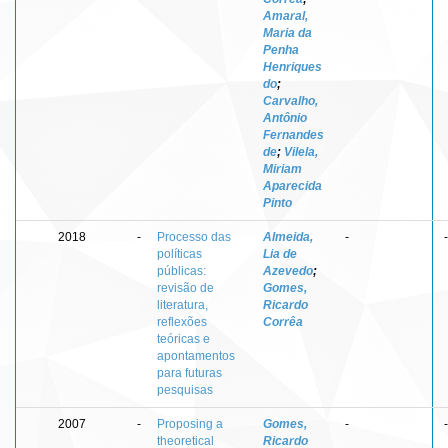
Amaral,
Maria da
Penha
Henriques
do
;
Carvalho,
Antônio
Fernandes
de
;
Vilela,
Miriam
Aparecida
Pinto
2018
-
Processo das
Almeida,
-
-
políticas
Lia de
públicas:
Azevedo
;
revisão de
Gomes,
literatura,
Ricardo
reflexões
Corrêa
teóricas e
apontamentos
para futuras
pesquisas
2007
-
Proposing a
Gomes,
-
-
theoretical
Ricardo