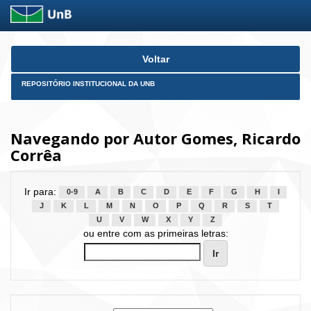
Skip
Voltar
navigation
REPOSITÓRIO INSTITUCIONAL DA UNB
Navegando por Autor Gomes, Ricardo
Corrêa
Ir para:
0-9
A
B
C
D
E
F
G
H
I
J
K
L
M
N
O
P
Q
R
S
T
U
V
W
X
Y
Z
ou entre com as primeiras letras: