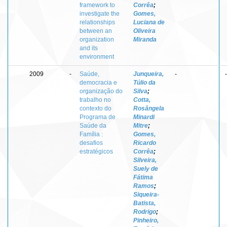
framework to
Corrêa
;
investigate the
Gomes,
relationships
Luciana de
between an
Oliveira
organization
Miranda
and its
environment
2009
-
Saúde,
Junqueira,
-
-
democracia e
Túlio da
organização do
Silva
;
trabalho no
Cotta,
contexto do
Rosângela
Programa de
Minardi
Saúde da
Mitre
;
Família :
Gomes,
desafios
Ricardo
estratégicos
Corrêa
;
Silveira,
Suely de
Fátima
Ramos
;
Siqueira-
Batista,
Rodrigo
;
Pinheiro,