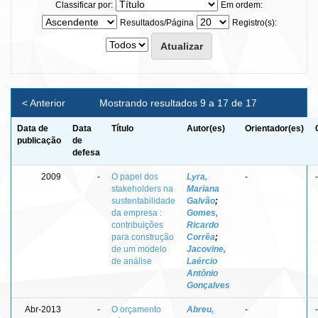
Classificar por:
Em ordem:
Resultados/Página
Registro(s):
< Anterior
Mostrando resultados 9 a 17 de 17
Data de
Data
Título
Autor(es)
Orientador(es)
publicação
de
defesa
2009
-
O papel dos
Lyra,
-
-
stakeholders na
Mariana
sustentabilidade
Galvão
;
da empresa :
Gomes,
contribuições
Ricardo
para construção
Corrêa
;
de um modelo
Jacovine,
de análise
Laércio
Antônio
Gonçalves
Abr-2013
-
O orçamento
Abreu,
-
-