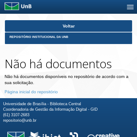
Skip
Voltar
navigation
REPOSITÓRIO INSTITUCIONAL DA UNB
Não há documentos
Não há documentos disponíveis no repositório de acordo com a
sua solicitação.
Página inicial do repositório
Universidade de Brasília - Biblioteca Central
Coordenadoria de Gestão da Informação Digital - GID
(61) 3107-2683
repositorio@unb.br