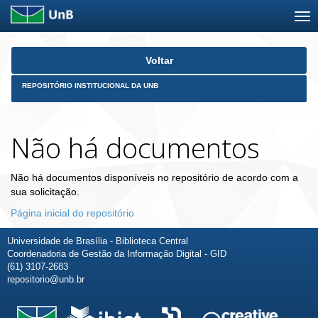
Skip
Voltar
navigation
REPOSITÓRIO INSTITUCIONAL DA UNB
Não há documentos
Não há documentos disponíveis no repositório de acordo com a
sua solicitação.
Página inicial do repositório
Universidade de Brasília - Biblioteca Central
Coordenadoria de Gestão da Informação Digital - GID
(61) 3107-2683
repositorio@unb.br