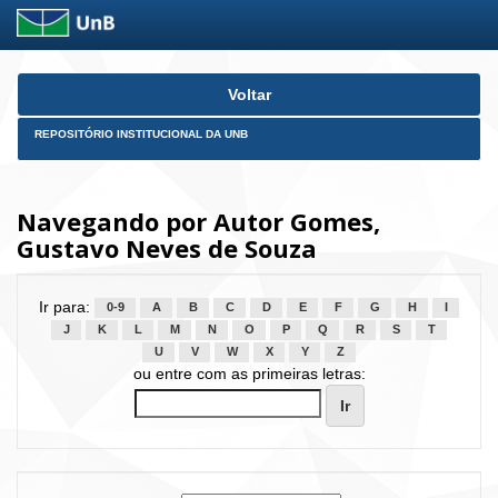
Skip
Voltar
navigation
REPOSITÓRIO INSTITUCIONAL DA UNB
Navegando por Autor Gomes,
Gustavo Neves de Souza
Ir para:
0-9
A
B
C
D
E
F
G
H
I
J
K
L
M
N
O
P
Q
R
S
T
U
V
W
X
Y
Z
ou entre com as primeiras letras: