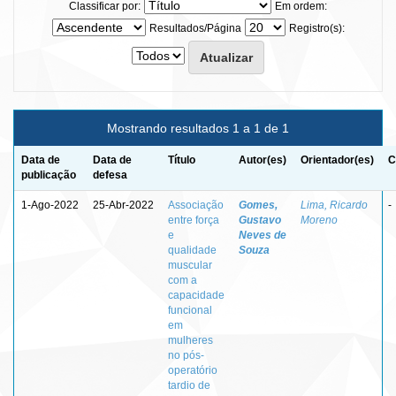
Classificar por:
Em ordem:
Resultados/Página
Registro(s):
Mostrando resultados 1 a 1 de 1
Data de
Data de
Título
Autor(es)
Orientador(es)
C
publicação
defesa
1-Ago-2022
25-Abr-2022
Associação
Gomes,
Lima, Ricardo
-
entre força
Gustavo
Moreno
e
Neves de
qualidade
Souza
muscular
com a
capacidade
funcional
em
mulheres
no pós-
operatório
tardio de