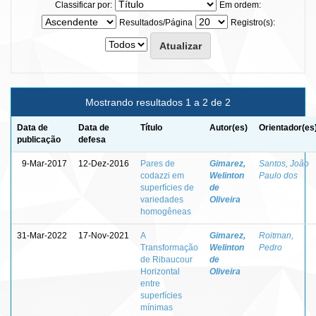
Classificar por:
Em ordem:
Resultados/Página
Registro(s):
Mostrando resultados 1 a 2 de 2
Data de
Data de
Título
Autor(es)
Orientador(es
publicação
defesa
9-Mar-2017
12-Dez-2016
Pares de
Gimarez,
Santos, João
codazzi em
Welinton
Paulo dos
superfícies de
de
variedades
Oliveira
homogêneas
31-Mar-2022
17-Nov-2021
A
Gimarez,
Roitman,
Transformação
Welinton
Pedro
de Ribaucour
de
Horizontal
Oliveira
entre
superfícies
mínimas