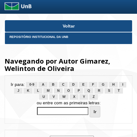
Skip
Voltar
navigation
REPOSITÓRIO INSTITUCIONAL DA UNB
Navegando por Autor Gimarez,
Welinton de Oliveira
Ir para:
0-9
A
B
C
D
E
F
G
H
I
J
K
L
M
N
O
P
Q
R
S
T
U
V
W
X
Y
Z
ou entre com as primeiras letras: