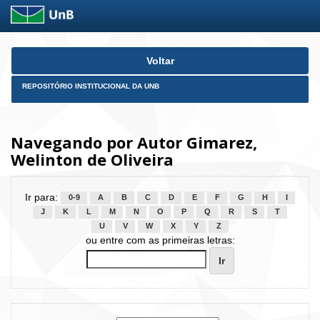
Skip
Voltar
navigation
REPOSITÓRIO INSTITUCIONAL DA UNB
Navegando por Autor Gimarez,
Welinton de Oliveira
Ir para:
0-9
A
B
C
D
E
F
G
H
I
J
K
L
M
N
O
P
Q
R
S
T
U
V
W
X
Y
Z
ou entre com as primeiras letras: