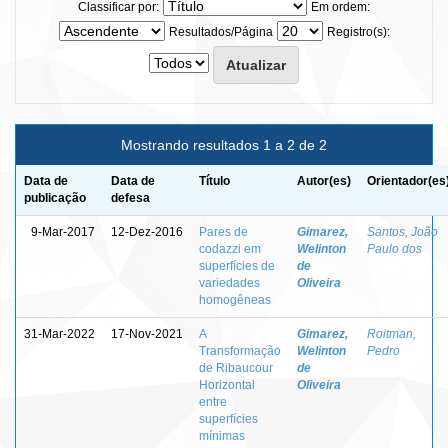
Classificar por:
Em ordem:
Resultados/Página
Registro(s):
Mostrando resultados 1 a 2 de 2
Data de
Data de
Título
Autor(es)
Orientador(es
publicação
defesa
9-Mar-2017
12-Dez-2016
Pares de
Gimarez,
Santos, João
codazzi em
Welinton
Paulo dos
superfícies de
de
variedades
Oliveira
homogêneas
31-Mar-2022
17-Nov-2021
A
Gimarez,
Roitman,
Transformação
Welinton
Pedro
de Ribaucour
de
Horizontal
Oliveira
entre
superfícies
mínimas