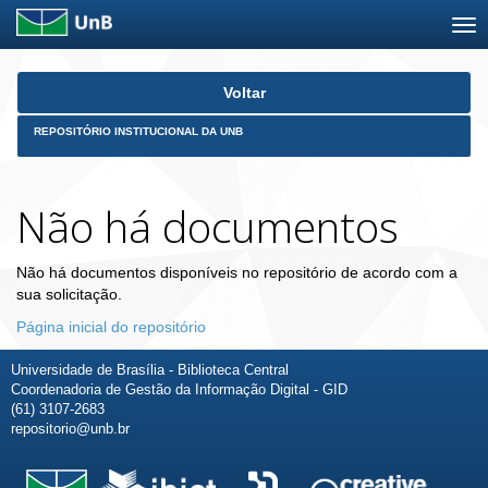
Skip
Voltar
navigation
REPOSITÓRIO INSTITUCIONAL DA UNB
Não há documentos
Não há documentos disponíveis no repositório de acordo com a
sua solicitação.
Página inicial do repositório
Universidade de Brasília - Biblioteca Central
Coordenadoria de Gestão da Informação Digital - GID
(61) 3107-2683
repositorio@unb.br