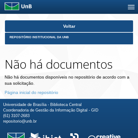
Skip
Voltar
navigation
REPOSITÓRIO INSTITUCIONAL DA UNB
Não há documentos
Não há documentos disponíveis no repositório de acordo com a
sua solicitação.
Página inicial do repositório
Universidade de Brasília - Biblioteca Central
Coordenadoria de Gestão da Informação Digital - GID
(61) 3107-2683
repositorio@unb.br