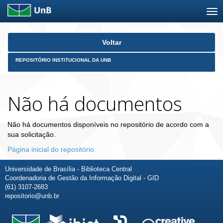
Skip
Voltar
navigation
REPOSITÓRIO INSTITUCIONAL DA UNB
Não há documentos
Não há documentos disponíveis no repositório de acordo com a
sua solicitação.
Página inicial do repositório
Universidade de Brasília - Biblioteca Central
Coordenadoria de Gestão da Informação Digital - GID
(61) 3107-2683
repositorio@unb.br