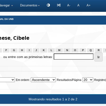
Navegar
Documentos
A-
A
A+
NAL DA UNB
ese, Cibele
F
G
H
I
J
K
L
M
N
O
P
Q
R
ou entre com as primeiras letras:
Em ordem:
Resultados/Página
Registro(
Mostrando resultados 1 a 2 de 2