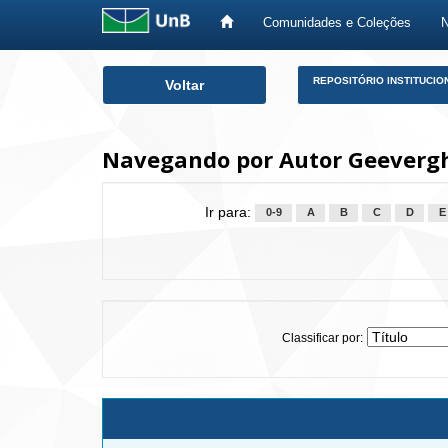
Comunidades e Coleções
Skip
REPOSITÓRIO INSTITUCIO
Voltar
navigation
Navegando por Autor Geevergh
Ir para:
0-9
A
B
C
D
E
Classificar por: