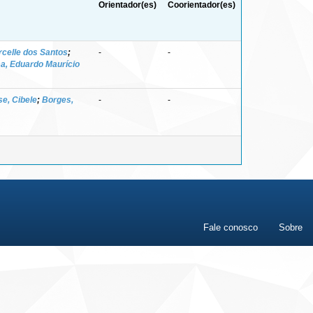
Orientador(es)
Coorientador(es)
celle dos Santos
;
-
-
a, Eduardo Maurício
e, Cibele
;
Borges,
-
-
Fale conosco
Sobre