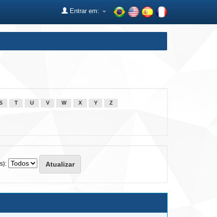
Entrar em:
S
T
U
V
W
X
Y
Z
s):