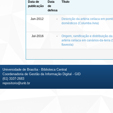
Data de
Data
Título
publicação
de
defesa
Jun-2012
-
Descrição da artéria celíaca em pom
domésticos (Columba livia)
Jul-2016
-
Origem, ramificação e distribuição da
artéria celíaca em canários-da-terra (
flaveola)
Universidade de Brasília - Biblioteca Central
Coordenadoria de Gestão da Informação Digital - GID
(61) 3107-2683
repositorio@unb.br