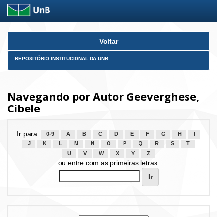
Skip
Voltar
navigation
REPOSITÓRIO INSTITUCIONAL DA UNB
Navegando por Autor Geeverghese,
Cibele
Ir para:
0-9
A
B
C
D
E
F
G
H
I
J
K
L
M
N
O
P
Q
R
S
T
U
V
W
X
Y
Z
ou entre com as primeiras letras: