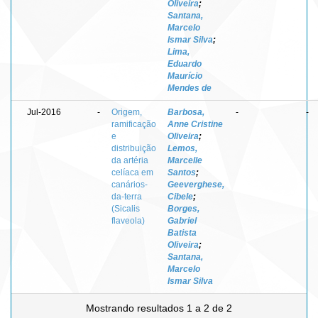
Oliveira
;
Santana,
Marcelo
Ismar Silva
;
Lima,
Eduardo
Maurício
Mendes de
Jul-2016
-
Origem,
Barbosa,
-
-
ramificação
Anne Cristine
e
Oliveira
;
distribuição
Lemos,
da artéria
Marcelle
celíaca em
Santos
;
canários-
Geeverghese,
da-terra
Cibele
;
(Sicalis
Borges,
flaveola)
Gabriel
Batista
Oliveira
;
Santana,
Marcelo
Ismar Silva
Mostrando resultados 1 a 2 de 2