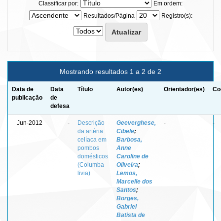
Classificar por:
Em ordem:
Resultados/Página
Registro(s):
Mostrando resultados 1 a 2 de 2
Data de
Data
Título
Autor(es)
Orientador(es)
Co
publicação
de
defesa
Jun-2012
-
Descrição
Geeverghese,
-
-
da artéria
Cibele
;
celíaca em
Barbosa,
pombos
Anne
domésticos
Caroline de
(Columba
Oliveira
;
livia)
Lemos,
Marcelle dos
Santos
;
Borges,
Gabriel
Batista de