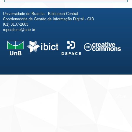
Universidade de Brasília - Biblioteca Central
Coordenadoria de Gestão da Informação Digital - GID
(61) 3107-2683
repositorio@unb.br
Fale conosco
Sobre