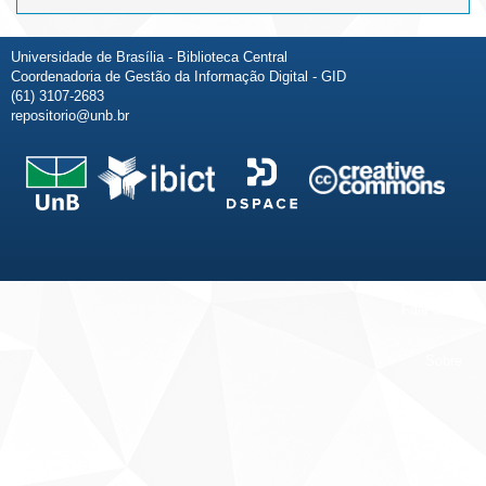
Universidade de Brasília - Biblioteca Central
Coordenadoria de Gestão da Informação Digital - GID
(61) 3107-2683
repositorio@unb.br
Fale conosco
Sobre