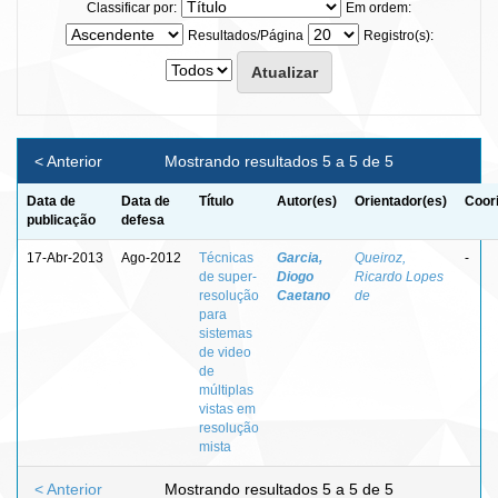
Classificar por:
Em ordem:
Resultados/Página
Registro(s):
< Anterior
Mostrando resultados 5 a 5 de 5
Data de
Data de
Título
Autor(es)
Orientador(es)
Coor
publicação
defesa
17-Abr-2013
Ago-2012
Técnicas
Garcia,
Queiroz,
-
de super-
Diogo
Ricardo Lopes
resolução
Caetano
de
para
sistemas
de video
de
múltiplas
vistas em
resolução
mista
< Anterior
Mostrando resultados 5 a 5 de 5