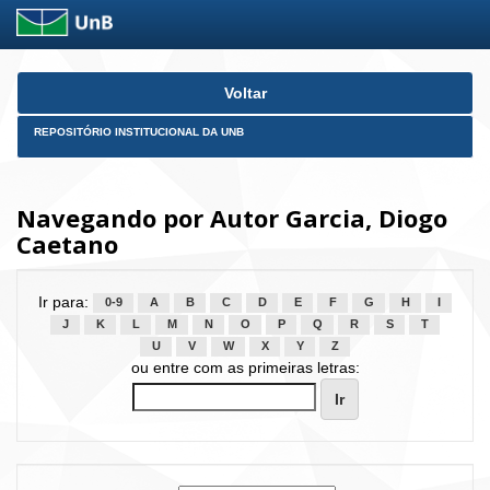
Skip
Voltar
navigation
REPOSITÓRIO INSTITUCIONAL DA UNB
Navegando por Autor Garcia, Diogo
Caetano
Ir para:
0-9
A
B
C
D
E
F
G
H
I
J
K
L
M
N
O
P
Q
R
S
T
U
V
W
X
Y
Z
ou entre com as primeiras letras: