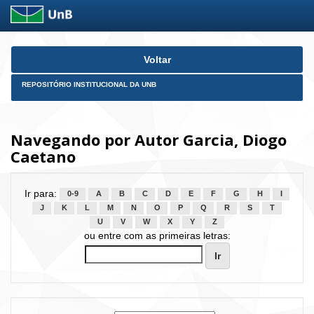
Skip
Voltar
navigation
REPOSITÓRIO INSTITUCIONAL DA UNB
Navegando por Autor Garcia, Diogo
Caetano
Ir para:
0-9
A
B
C
D
E
F
G
H
I
J
K
L
M
N
O
P
Q
R
S
T
U
V
W
X
Y
Z
ou entre com as primeiras letras: