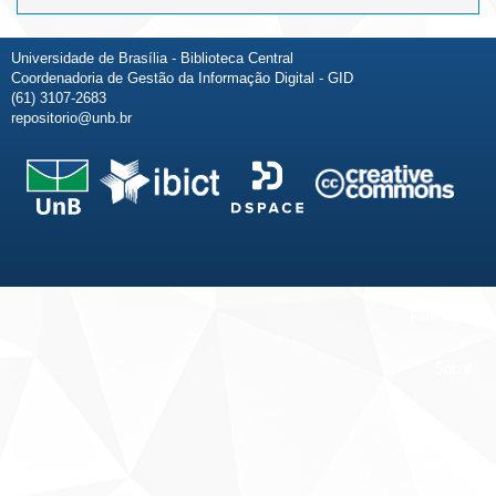
Universidade de Brasília - Biblioteca Central
Coordenadoria de Gestão da Informação Digital - GID
(61) 3107-2683
repositorio@unb.br
Fale conosco
Sobre