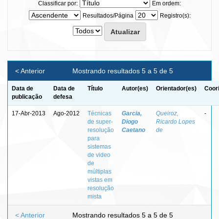
Classificar por:
Em ordem:
Resultados/Página
Registro(s):
< Anterior
Mostrando resultados 5 a 5 de 5
Data de
Data de
Título
Autor(es)
Orientador(es)
Coor
publicação
defesa
17-Abr-2013
Ago-2012
Técnicas
Garcia,
Queiroz,
-
de super-
Diogo
Ricardo Lopes
resolução
Caetano
de
para
sistemas
de video
de
múltiplas
vistas em
resolução
mista
< Anterior
Mostrando resultados 5 a 5 de 5