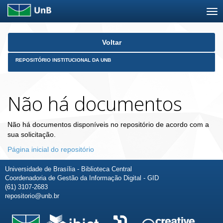
Skip
Voltar
navigation
REPOSITÓRIO INSTITUCIONAL DA UNB
Não há documentos
Não há documentos disponíveis no repositório de acordo com a
sua solicitação.
Página inicial do repositório
Universidade de Brasília - Biblioteca Central
Coordenadoria de Gestão da Informação Digital - GID
(61) 3107-2683
repositorio@unb.br