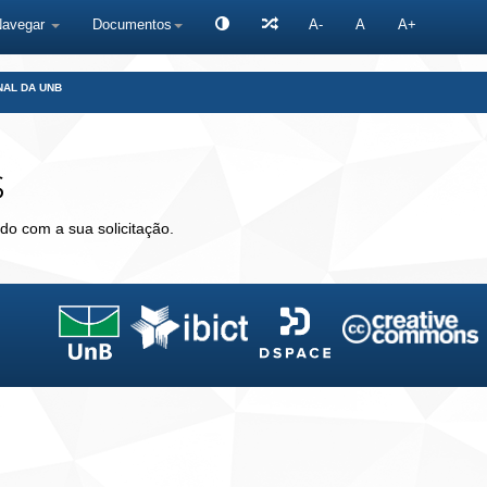
Navegar
Documentos
A-
A
A+
NAL DA UNB
s
do com a sua solicitação.