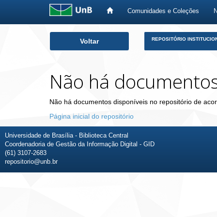
Comunidades e Coleções
Skip
REPOSITÓRIO INSTITUCIO
Voltar
navigation
Não há documento
Não há documentos disponíveis no repositório de acor
Página inicial do repositório
Universidade de Brasília - Biblioteca Central
Coordenadoria de Gestão da Informação Digital - GID
(61) 3107-2683
repositorio@unb.br