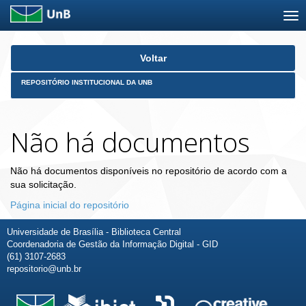
Skip
Voltar
navigation
REPOSITÓRIO INSTITUCIONAL DA UNB
Não há documentos
Não há documentos disponíveis no repositório de acordo com a
sua solicitação.
Página inicial do repositório
Universidade de Brasília - Biblioteca Central
Coordenadoria de Gestão da Informação Digital - GID
(61) 3107-2683
repositorio@unb.br