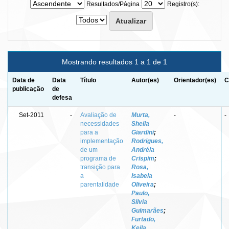
Resultados/Página
Registro(s):
Mostrando resultados 1 a 1 de 1
Data de
Data
Título
Autor(es)
Orientador(es)
C
publicação
de
defesa
Set-2011
-
Avaliação de
Murta,
-
-
necessidades
Sheila
para a
Giardini
;
implementação
Rodrigues,
de um
Andréia
programa de
Crispim
;
transição para
Rosa,
a
Isabela
parentalidade
Oliveira
;
Paulo,
Silvia
Guimarães
;
Furtado,
Keila