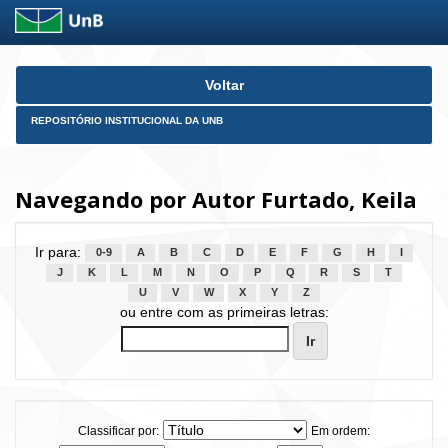
Skip
Voltar
navigation
REPOSITÓRIO INSTITUCIONAL DA UNB
Navegando por Autor Furtado, Keila
Ir para:
0-9
A
B
C
D
E
F
G
H
I
J
K
L
M
N
O
P
Q
R
S
T
U
V
W
X
Y
Z
ou entre com as primeiras letras:
Classificar por:
Em ordem: