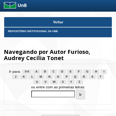
Skip
Voltar
navigation
REPOSITÓRIO INSTITUCIONAL DA UNB
Navegando por Autor Furioso,
Audrey Cecília Tonet
Ir para:
0-9
A
B
C
D
E
F
G
H
I
J
K
L
M
N
O
P
Q
R
S
T
U
V
W
X
Y
Z
ou entre com as primeiras letras: