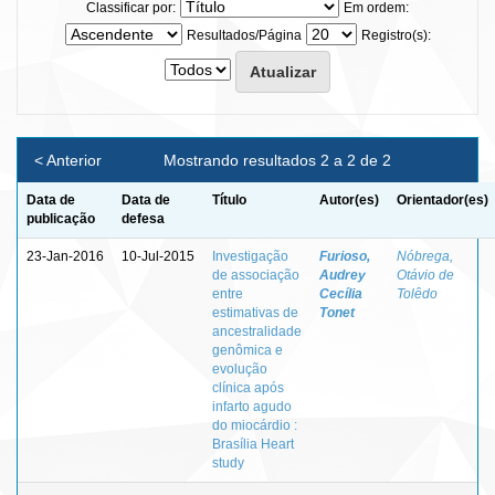
Classificar por:
Em ordem:
Resultados/Página
Registro(s):
< Anterior
Mostrando resultados 2 a 2 de 2
Data de
Data de
Título
Autor(es)
Orientador(es)
publicação
defesa
23-Jan-2016
10-Jul-2015
Investigação
Furioso,
Nóbrega,
de associação
Audrey
Otávio de
entre
Cecília
Tolêdo
estimativas de
Tonet
ancestralidade
genômica e
evolução
clínica após
infarto agudo
do miocárdio :
Brasília Heart
study