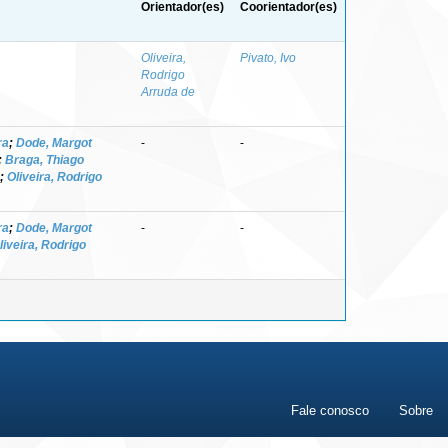
Orientador(es)
Coorientador(es)
Oliveira,
Pivato, Ivo
Rodrigo
Arruda de
ra
;
Dode, Margot
-
-
;
Braga, Thiago
;
Oliveira, Rodrigo
ra
;
Dode, Margot
-
-
liveira, Rodrigo
Fale conosco
Sobre