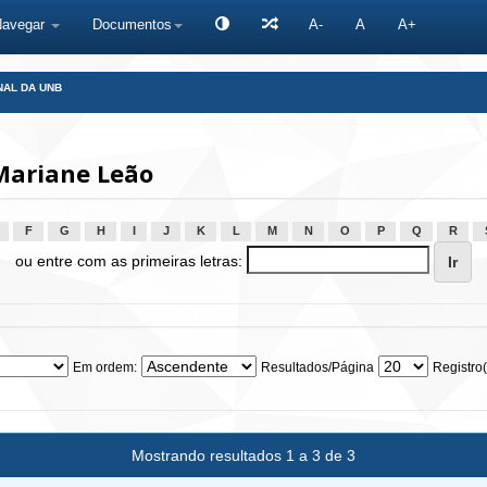
Navegar
Documentos
A-
A
A+
NAL DA UNB
Mariane Leão
F
G
H
I
J
K
L
M
N
O
P
Q
R
ou entre com as primeiras letras:
Em ordem:
Resultados/Página
Registro(
Mostrando resultados 1 a 3 de 3