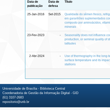
Data de
Data de
Título
publicação
defesa
25-Jan-2016
Set-2015
Qualidade do sêmen fresco, refri
em garanhões suplementados com
composto por aminoácidos, vitami
minerais
23-Fev-2023
-
Seasonality does not influence cor
production, or seminal quality of s
latitudes
2-Abr-2024
-
Use of thermography in the long-te
surface temperature and its impact
stallions
Universidade de Brasília - Biblioteca Central
Coordenadoria de Gestão da Informação Digital - GID
(61) 3107-2683
repositorio@unb.br