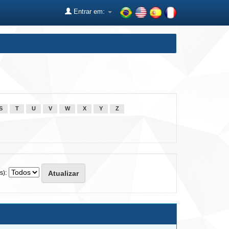
Entrar em:
S
T
U
V
W
X
Y
Z
s):