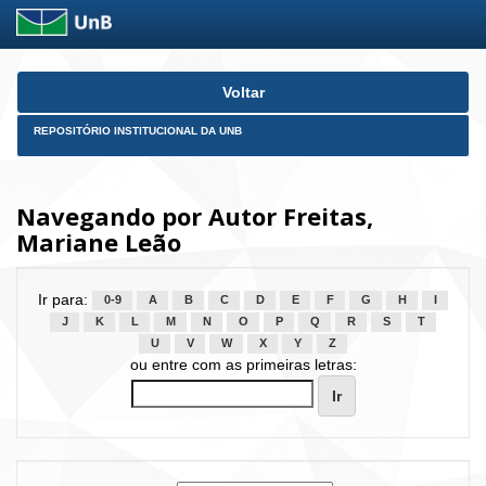
Skip
Voltar
navigation
REPOSITÓRIO INSTITUCIONAL DA UNB
Navegando por Autor Freitas,
Mariane Leão
Ir para:
0-9
A
B
C
D
E
F
G
H
I
J
K
L
M
N
O
P
Q
R
S
T
U
V
W
X
Y
Z
ou entre com as primeiras letras: