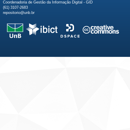
Coordenadoria de Gestão da Informação Digital - GID
(61) 3107-2683
repositorio@unb.br
Fale conosco
Sobre