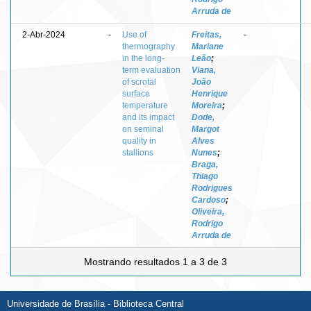
Arruda de
2-Abr-2024
-
Use of
Freitas,
-
thermography
Mariane
in the long-
Leão
;
term evaluation
Viana,
of scrotal
João
surface
Henrique
temperature
Moreira
;
and its impact
Dode,
on seminal
Margot
quality in
Alves
stallions
Nunes
;
Braga,
Thiago
Rodrigues
Cardoso
;
Oliveira,
Rodrigo
Arruda de
Mostrando resultados 1 a 3 de 3
Universidade de Brasília - Biblioteca Central