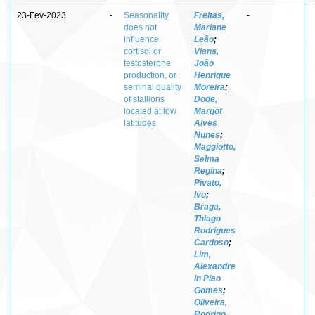
23-Fev-2023
-
Seasonality
Freitas,
-
does not
Mariane
influence
Leão
;
cortisol or
Viana,
testosterone
João
production, or
Henrique
seminal quality
Moreira
;
of stallions
Dode,
located at low
Margot
latitudes
Alves
Nunes
;
Maggiotto,
Selma
Regina
;
Pivato,
Ivo
;
Braga,
Thiago
Rodrigues
Cardoso
;
Lim,
Alexandre
In Piao
Gomes
;
Oliveira,
Rodrigo