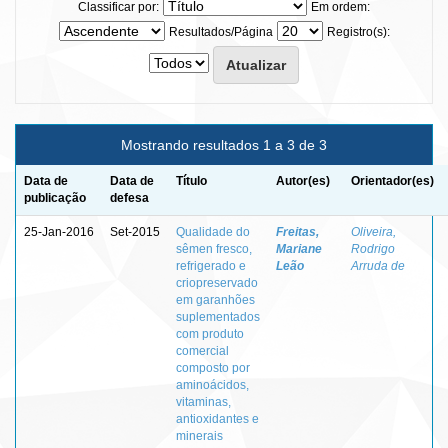
Classificar por:
Em ordem:
Resultados/Página
Registro(s):
Mostrando resultados 1 a 3 de 3
Data de
Data de
Título
Autor(es)
Orientador(es)
publicação
defesa
25-Jan-2016
Set-2015
Qualidade do
Freitas,
Oliveira,
sêmen fresco,
Mariane
Rodrigo
refrigerado e
Leão
Arruda de
criopreservado
em garanhões
suplementados
com produto
comercial
composto por
aminoácidos,
vitaminas,
antioxidantes e
minerais