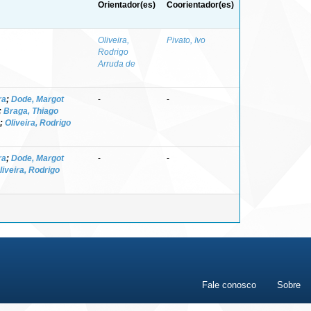
Orientador(es)
Coorientador(es)
Oliveira,
Pivato, Ivo
Rodrigo
Arruda de
ra
;
Dode, Margot
-
-
;
Braga, Thiago
;
Oliveira, Rodrigo
ra
;
Dode, Margot
-
-
liveira, Rodrigo
Fale conosco
Sobre