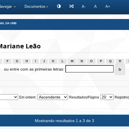
Navegar
Documentos
A-
A
A+
NAL DA UNB
Mariane Leão
F
G
H
I
J
K
L
M
N
O
P
Q
R
ou entre com as primeiras letras:
Em ordem:
Resultados/Página
Registro(
Mostrando resultados 1 a 3 de 3