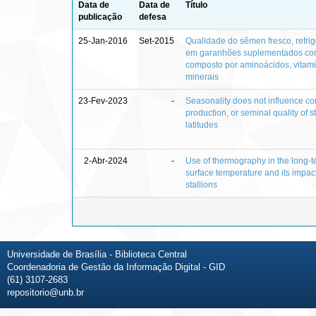
Data de
Data de
Título
publicação
defesa
25-Jan-2016
Set-2015
Qualidade do sêmen fresco, refri
em garanhões suplementados com
composto por aminoácidos, vitami
minerais
23-Fev-2023
-
Seasonality does not influence cor
production, or seminal quality of s
latitudes
2-Abr-2024
-
Use of thermography in the long-te
surface temperature and its impact
stallions
Universidade de Brasília - Biblioteca Central
Coordenadoria de Gestão da Informação Digital - GID
(61) 3107-2683
repositorio@unb.br