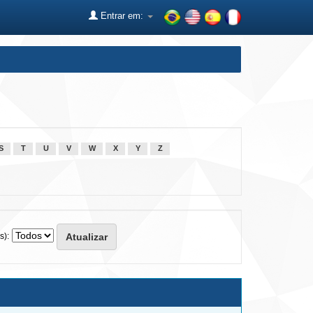
Entrar em:
S
T
U
V
W
X
Y
Z
s):