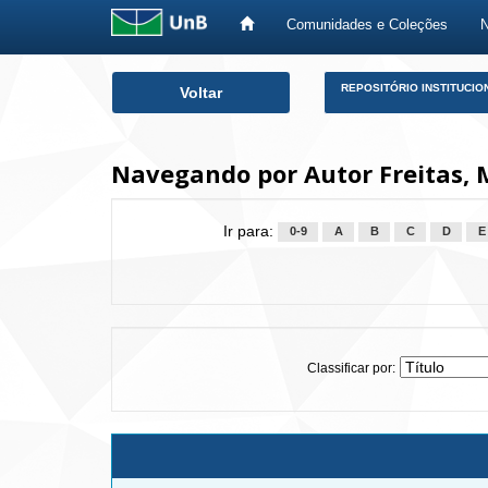
Comunidades e Coleções
Skip
REPOSITÓRIO INSTITUCIO
Voltar
navigation
Navegando por Autor Freitas, 
Ir para:
0-9
A
B
C
D
E
Classificar por: