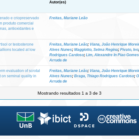
Autor(es)
gerado e criopreservado
Freitas, Mariane Leão
 produto comercial
nas, antioxidantes e
tisol or testosterone
Freitas, Mariane Leão
;
Viana, João Henrique Morei
tallions located at low
Alves Nunes
;
Maggiotto, Selma Regina
;
Pivato, Ivo
Rodrigues Cardoso
;
Lim, Alexandre In Piao Gomes
Arruda de
rm evaluation of scrotal
Freitas, Mariane Leão
;
Viana, João Henrique Morei
 on seminal quality in
Alves Nunes
;
Braga, Thiago Rodrigues Cardoso
;
O
Arruda de
Mostrando resultados 1 a 3 de 3