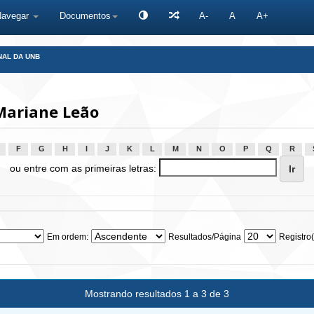
Navegar
Documentos
A-
A
A+
NAL DA UNB
Mariane Leão
F
G
H
I
J
K
L
M
N
O
P
Q
R
ou entre com as primeiras letras:
Em ordem:
Resultados/Página
Registro(
Mostrando resultados 1 a 3 de 3