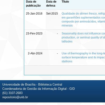
Data de
Data de
Título
publicação
defesa
25-Jan-2016
Set-2015
Qualidade do sêmen fresco, refri
em garanhões suplementados com
composto por aminoácidos, vitami
minerais
23-Fev-2023
-
Seasonality does not influence cor
production, or seminal quality of s
latitudes
2-Abr-2024
-
Use of thermography in the long-te
surface temperature and its impact
stallions
Universidade de Brasília - Biblioteca Central
Coordenadoria de Gestão da Informação Digital - GID
(61) 3107-2683
repositorio@unb.br