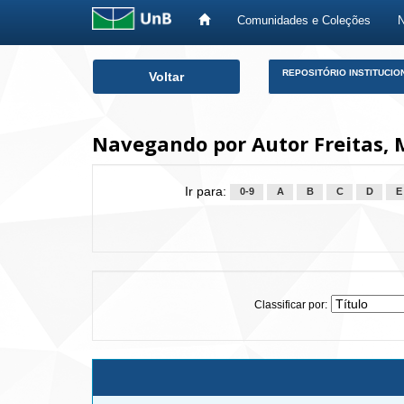
Comunidades e Coleções
Skip
REPOSITÓRIO INSTITUCIO
Voltar
navigation
Navegando por Autor Freitas, 
Ir para:
0-9
A
B
C
D
E
Classificar por: