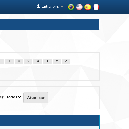
Entrar em:
S
T
U
V
W
X
Y
Z
s):