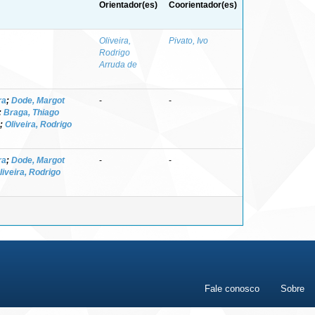
Orientador(es)
Coorientador(es)
Oliveira,
Pivato, Ivo
Rodrigo
Arruda de
ra
;
Dode, Margot
-
-
;
Braga, Thiago
;
Oliveira, Rodrigo
ra
;
Dode, Margot
-
-
liveira, Rodrigo
Fale conosco
Sobre