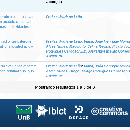
Autor(es)
gerado e criopreservado
Freitas, Mariane Leão
 produto comercial
nas, antioxidantes e
tisol or testosterone
Freitas, Mariane Leão
;
Viana, João Henrique Morei
tallions located at low
Alves Nunes
;
Maggiotto, Selma Regina
;
Pivato, Ivo
Rodrigues Cardoso
;
Lim, Alexandre In Piao Gomes
Arruda de
rm evaluation of scrotal
Freitas, Mariane Leão
;
Viana, João Henrique Morei
 on seminal quality in
Alves Nunes
;
Braga, Thiago Rodrigues Cardoso
;
O
Arruda de
Mostrando resultados 1 a 3 de 3