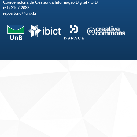
Coordenadoria de Gestão da Informação Digital - GID
(61) 3107-2683
repositorio@unb.br
Fale conosco
Sobre