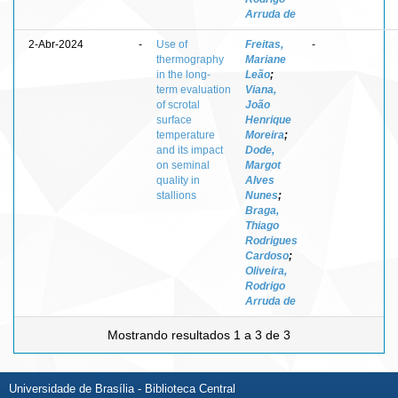
Arruda de
2-Abr-2024
-
Use of
Freitas,
-
thermography
Mariane
in the long-
Leão
;
term evaluation
Viana,
of scrotal
João
surface
Henrique
temperature
Moreira
;
and its impact
Dode,
on seminal
Margot
quality in
Alves
stallions
Nunes
;
Braga,
Thiago
Rodrigues
Cardoso
;
Oliveira,
Rodrigo
Arruda de
Mostrando resultados 1 a 3 de 3
Universidade de Brasília - Biblioteca Central