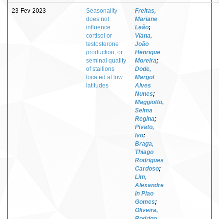
23-Fev-2023
-
Seasonality
Freitas,
-
does not
Mariane
influence
Leão
;
cortisol or
Viana,
testosterone
João
production, or
Henrique
seminal quality
Moreira
;
of stallions
Dode,
located at low
Margot
latitudes
Alves
Nunes
;
Maggiotto,
Selma
Regina
;
Pivato,
Ivo
;
Braga,
Thiago
Rodrigues
Cardoso
;
Lim,
Alexandre
In Piao
Gomes
;
Oliveira,
Rodrigo