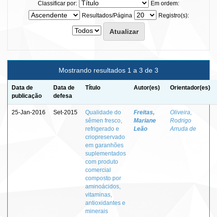
Classificar por:
Em ordem:
Resultados/Página
Registro(s):
Mostrando resultados 1 a 3 de 3
Data de
Data de
Título
Autor(es)
Orientador(es)
publicação
defesa
25-Jan-2016
Set-2015
Qualidade do
Freitas,
Oliveira,
sêmen fresco,
Mariane
Rodrigo
refrigerado e
Leão
Arruda de
criopreservado
em garanhões
suplementados
com produto
comercial
composto por
aminoácidos,
vitaminas,
antioxidantes e
minerais