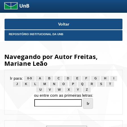
Skip
Voltar
navigation
REPOSITÓRIO INSTITUCIONAL DA UNB
Navegando por Autor Freitas,
Mariane Leão
Ir para:
0-9
A
B
C
D
E
F
G
H
I
J
K
L
M
N
O
P
Q
R
S
T
U
V
W
X
Y
Z
ou entre com as primeiras letras: