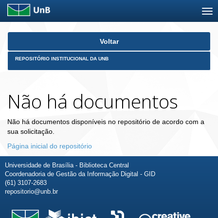
Skip
Voltar
navigation
REPOSITÓRIO INSTITUCIONAL DA UNB
Não há documentos
Não há documentos disponíveis no repositório de acordo com a
sua solicitação.
Página inicial do repositório
Universidade de Brasília - Biblioteca Central
Coordenadoria de Gestão da Informação Digital - GID
(61) 3107-2683
repositorio@unb.br