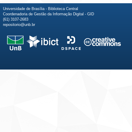
Universidade de Brasília - Biblioteca Central
Coordenadoria de Gestão da Informação Digital - GID
(61) 3107-2683
repositorio@unb.br
Fale conosco
Sobre