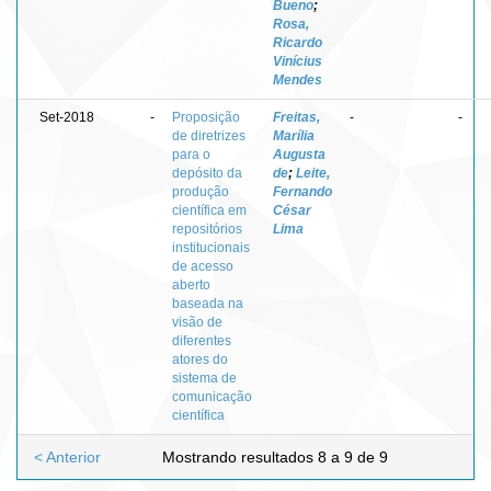
Bueno
;
Rosa,
Ricardo
Vinícius
Mendes
Set-2018
-
Proposição
Freitas,
-
-
de diretrizes
Marília
para o
Augusta
depósito da
de
;
Leite,
produção
Fernando
científica em
César
repositórios
Lima
institucionais
de acesso
aberto
baseada na
visão de
diferentes
atores do
sistema de
comunicação
científica
< Anterior
Mostrando resultados 8 a 9 de 9