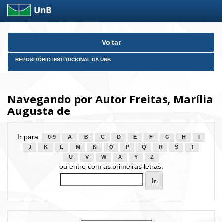
Skip
Voltar
navigation
REPOSITÓRIO INSTITUCIONAL DA UNB
Navegando por Autor Freitas, Marília
Augusta de
Ir para:
0-9
A
B
C
D
E
F
G
H
I
J
K
L
M
N
O
P
Q
R
S
T
U
V
W
X
Y
Z
ou entre com as primeiras letras: