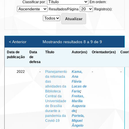
Classificar por:
Em ordem:
Resultados/Página
Registro(s):
< Anterior
Mostrando resultados 8 a 9 de 9
Data de
Data
Título
Autor(es)
Orientador(es)
Coor
publicação
de
defesa
2022
-
Planejamento
Kama,
-
-
da retomada
Ana
das
Flávia
atividades da
Lucas de
Biblioteca
Faria
;
Central da
Freitas,
Universidade
Marília
de Brasília
Augusta
durante a
de
;
pandemia da
Portela,
Covid-19
Miguel
Ângelo