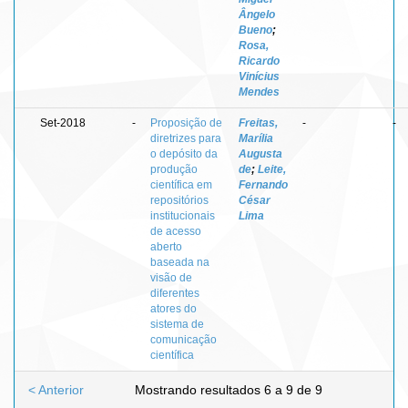
Ângelo
Bueno
;
Rosa,
Ricardo
Vinícius
Mendes
Set-2018
-
Proposição de
Freitas,
-
-
diretrizes para
Marília
o depósito da
Augusta
produção
de
;
Leite,
científica em
Fernando
repositórios
César
institucionais
Lima
de acesso
aberto
baseada na
visão de
diferentes
atores do
sistema de
comunicação
científica
< Anterior
Mostrando resultados 6 a 9 de 9