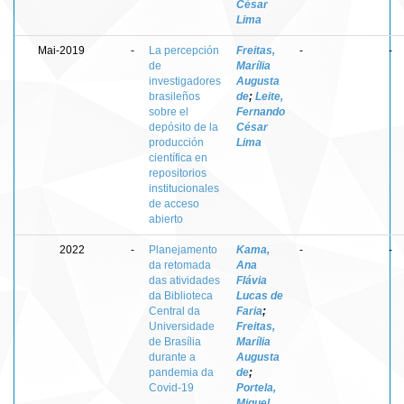
César
Lima
Mai-2019
-
La percepción
Freitas,
-
-
de
Marília
investigadores
Augusta
brasileños
de
;
Leite,
sobre el
Fernando
depósito de la
César
producción
Lima
científica en
repositorios
institucionales
de acceso
abierto
2022
-
Planejamento
Kama,
-
-
da retomada
Ana
das atividades
Flávia
da Biblioteca
Lucas de
Central da
Faria
;
Universidade
Freitas,
de Brasília
Marília
durante a
Augusta
pandemia da
de
;
Covid-19
Portela,
Miguel