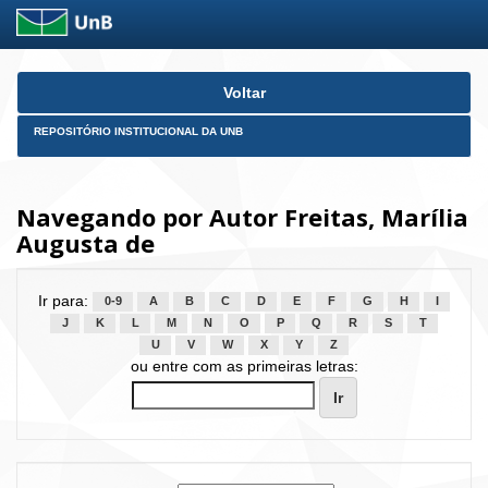
Skip
Voltar
navigation
REPOSITÓRIO INSTITUCIONAL DA UNB
Navegando por Autor Freitas, Marília
Augusta de
Ir para:
0-9
A
B
C
D
E
F
G
H
I
J
K
L
M
N
O
P
Q
R
S
T
U
V
W
X
Y
Z
ou entre com as primeiras letras: