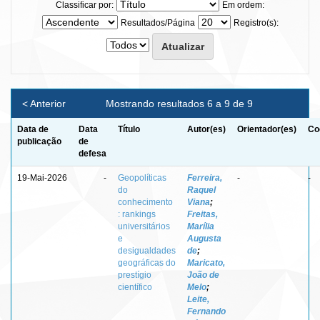
Classificar por:
Em ordem:
Resultados/Página
Registro(s):
< Anterior
Mostrando resultados 6 a 9 de 9
Data de
Data
Título
Autor(es)
Orientador(es)
Co
publicação
de
defesa
19-Mai-2026
-
Geopolíticas
Ferreira,
-
-
do
Raquel
conhecimento
Viana
;
: rankings
Freitas,
universitários
Marília
e
Augusta
desigualdades
de
;
geográficas do
Maricato,
prestígio
João de
científico
Melo
;
Leite,
Fernando