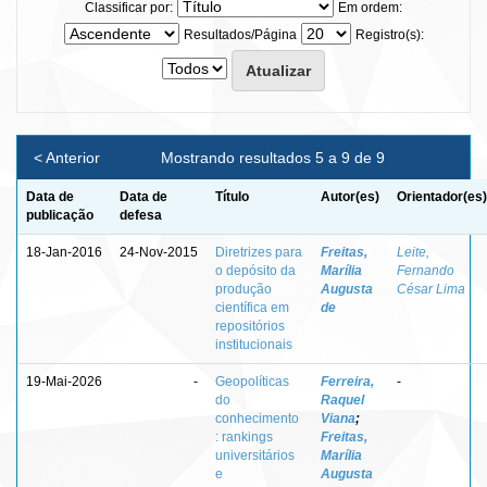
Classificar por:
Em ordem:
Resultados/Página
Registro(s):
< Anterior
Mostrando resultados 5 a 9 de 9
Data de
Data de
Título
Autor(es)
Orientador(es)
publicação
defesa
18-Jan-2016
24-Nov-2015
Diretrizes para
Freitas,
Leite,
o depósito da
Marília
Fernando
produção
Augusta
César Lima
científica em
de
repositórios
institucionais
19-Mai-2026
-
Geopolíticas
Ferreira,
-
do
Raquel
conhecimento
Viana
;
: rankings
Freitas,
universitários
Marília
e
Augusta