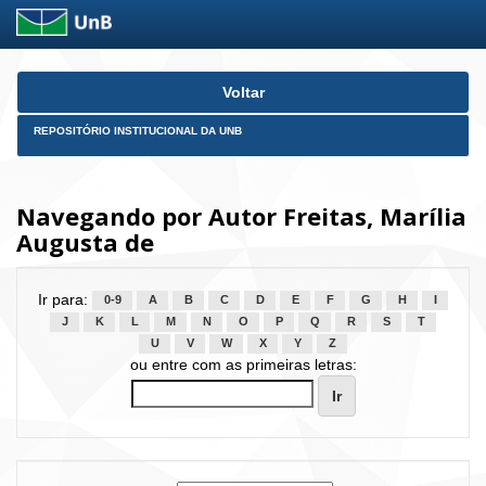
Skip
Voltar
navigation
REPOSITÓRIO INSTITUCIONAL DA UNB
Navegando por Autor Freitas, Marília
Augusta de
Ir para:
0-9
A
B
C
D
E
F
G
H
I
J
K
L
M
N
O
P
Q
R
S
T
U
V
W
X
Y
Z
ou entre com as primeiras letras: