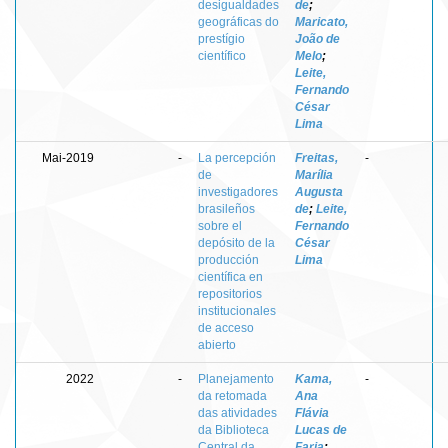
desigualdades
de
;
geográficas do
Maricato,
prestígio
João de
científico
Melo
;
Leite,
Fernando
César
Lima
Mai-2019
-
La percepción
Freitas,
-
de
Marília
investigadores
Augusta
brasileños
de
;
Leite,
sobre el
Fernando
depósito de la
César
producción
Lima
científica en
repositorios
institucionales
de acceso
abierto
2022
-
Planejamento
Kama,
-
da retomada
Ana
das atividades
Flávia
da Biblioteca
Lucas de
Central da
Faria
;