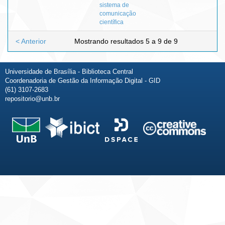
sistema de
comunicação
científica
< Anterior
Mostrando resultados 5 a 9 de 9
Universidade de Brasília - Biblioteca Central
Coordenadoria de Gestão da Informação Digital - GID
(61) 3107-2683
repositorio@unb.br
Fale conosco
Sobre