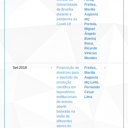
Universidade
Freitas,
de Brasília
Marília
durante a
Augusta
pandemia da
de
;
Covid-19
Portela,
Miguel
Ângelo
Bueno
;
Rosa,
Ricardo
Vinícius
Mendes
Set-2018
-
Proposição de
Freitas,
-
diretrizes para
Marília
o depósito da
Augusta
produção
de
;
Leite,
científica em
Fernando
repositórios
César
institucionais
Lima
de acesso
aberto
baseada na
visão de
diferentes
atores do