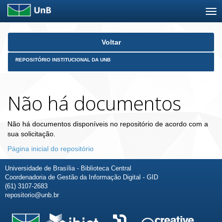
Skip
Voltar
navigation
REPOSITÓRIO INSTITUCIONAL DA UNB
Não há documentos
Não há documentos disponíveis no repositório de acordo com a
sua solicitação.
Página inicial do repositório
Universidade de Brasília - Biblioteca Central
Coordenadoria de Gestão da Informação Digital - GID
(61) 3107-2683
repositorio@unb.br