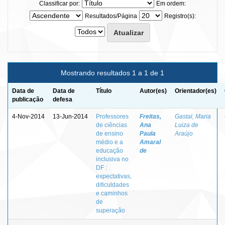
Classificar por:
Em ordem:
Resultados/Página
Registro(s):
Mostrando resultados 1 a 1 de 1
Data de
Data de
Título
Autor(es)
Orientador(es)
publicação
defesa
4-Nov-2014
13-Jun-2014
Professores
Freitas,
Gastal, Maria
de ciências
Ana
Luiza de
de ensino
Paula
Araújo
médio e a
Amaral
educação
de
inclusiva no
DF :
expectativas,
dificuldades
e caminhos
de
superação