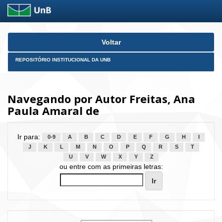
Skip
Voltar
navigation
REPOSITÓRIO INSTITUCIONAL DA UNB
Navegando por Autor Freitas, Ana
Paula Amaral de
Ir para:
0-9
A
B
C
D
E
F
G
H
I
J
K
L
M
N
O
P
Q
R
S
T
U
V
W
X
Y
Z
ou entre com as primeiras letras: