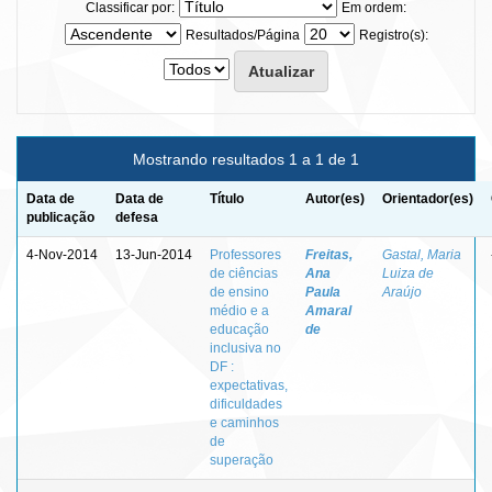
Classificar por:
Em ordem:
Resultados/Página
Registro(s):
Mostrando resultados 1 a 1 de 1
Data de
Data de
Título
Autor(es)
Orientador(es)
publicação
defesa
4-Nov-2014
13-Jun-2014
Professores
Freitas,
Gastal, Maria
de ciências
Ana
Luiza de
de ensino
Paula
Araújo
médio e a
Amaral
educação
de
inclusiva no
DF :
expectativas,
dificuldades
e caminhos
de
superação