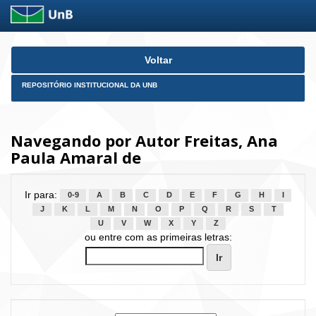
Skip
Voltar
navigation
REPOSITÓRIO INSTITUCIONAL DA UNB
Navegando por Autor Freitas, Ana
Paula Amaral de
Ir para:
0-9
A
B
C
D
E
F
G
H
I
J
K
L
M
N
O
P
Q
R
S
T
U
V
W
X
Y
Z
ou entre com as primeiras letras: