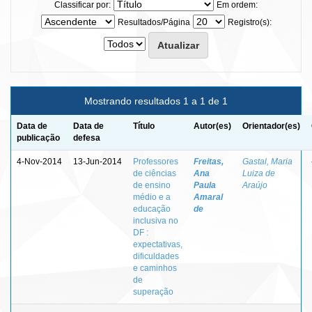
Classificar por:
Em ordem:
Resultados/Página
Registro(s):
Mostrando resultados 1 a 1 de 1
Data de
Data de
Título
Autor(es)
Orientador(es)
publicação
defesa
4-Nov-2014
13-Jun-2014
Professores
Freitas,
Gastal, Maria
de ciências
Ana
Luiza de
de ensino
Paula
Araújo
médio e a
Amaral
educação
de
inclusiva no
DF :
expectativas,
dificuldades
e caminhos
de
superação