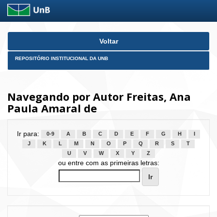
Skip
Voltar
navigation
REPOSITÓRIO INSTITUCIONAL DA UNB
Navegando por Autor Freitas, Ana
Paula Amaral de
Ir para:
0-9
A
B
C
D
E
F
G
H
I
J
K
L
M
N
O
P
Q
R
S
T
U
V
W
X
Y
Z
ou entre com as primeiras letras: