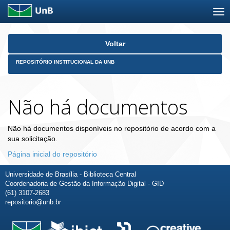
Skip
Voltar
navigation
REPOSITÓRIO INSTITUCIONAL DA UNB
Não há documentos
Não há documentos disponíveis no repositório de acordo com a
sua solicitação.
Página inicial do repositório
Universidade de Brasília - Biblioteca Central
Coordenadoria de Gestão da Informação Digital - GID
(61) 3107-2683
repositorio@unb.br