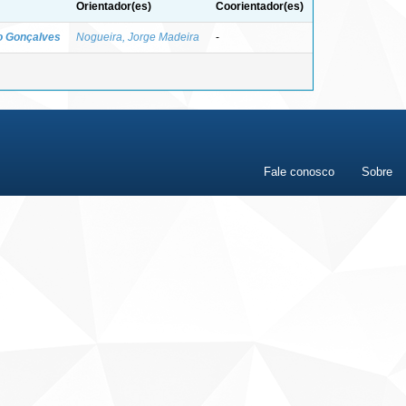
Orientador(es)
Coorientador(es)
to Gonçalves
Nogueira, Jorge Madeira
-
Fale conosco
Sobre