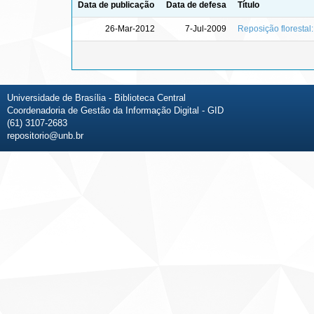
Data de publicação
Data de defesa
Título
26-Mar-2012
7-Jul-2009
Reposição floresta
Universidade de Brasília - Biblioteca Central
Coordenadoria de Gestão da Informação Digital - GID
(61) 3107-2683
repositorio@unb.br