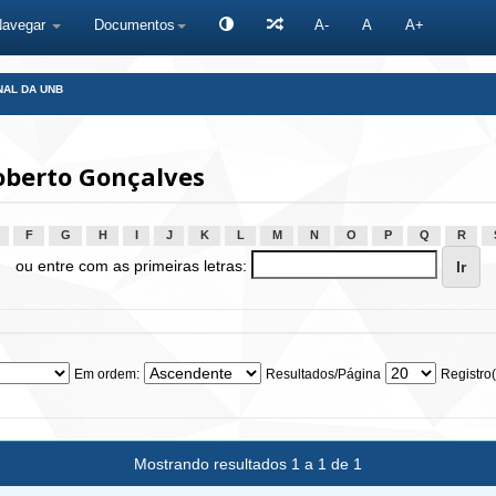
Navegar
Documentos
A-
A
A+
NAL DA UNB
oberto Gonçalves
F
G
H
I
J
K
L
M
N
O
P
Q
R
ou entre com as primeiras letras:
Em ordem:
Resultados/Página
Registro(
Mostrando resultados 1 a 1 de 1