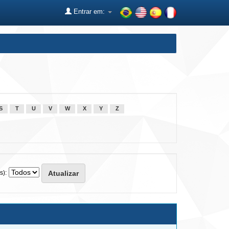
Entrar em:
S
T
U
V
W
X
Y
Z
s):