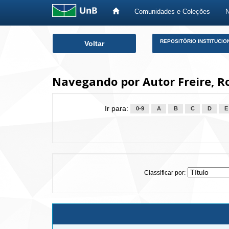
Comunidades e Coleções
Skip
REPOSITÓRIO INSTITUCIO
Voltar
navigation
Navegando por Autor Freire, R
Ir para:
0-9
A
B
C
D
E
Classificar por: