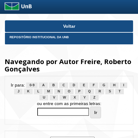
Skip
Voltar
navigation
REPOSITÓRIO INSTITUCIONAL DA UNB
Navegando por Autor Freire, Roberto
Gonçalves
Ir para:
0-9
A
B
C
D
E
F
G
H
I
J
K
L
M
N
O
P
Q
R
S
T
U
V
W
X
Y
Z
ou entre com as primeiras letras: