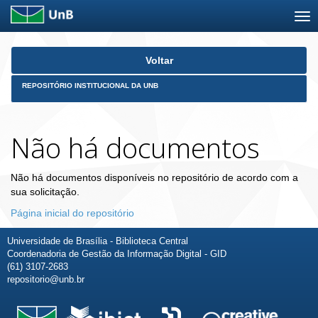
Skip
Voltar
navigation
REPOSITÓRIO INSTITUCIONAL DA UNB
Não há documentos
Não há documentos disponíveis no repositório de acordo com a
sua solicitação.
Página inicial do repositório
Universidade de Brasília - Biblioteca Central
Coordenadoria de Gestão da Informação Digital - GID
(61) 3107-2683
repositorio@unb.br