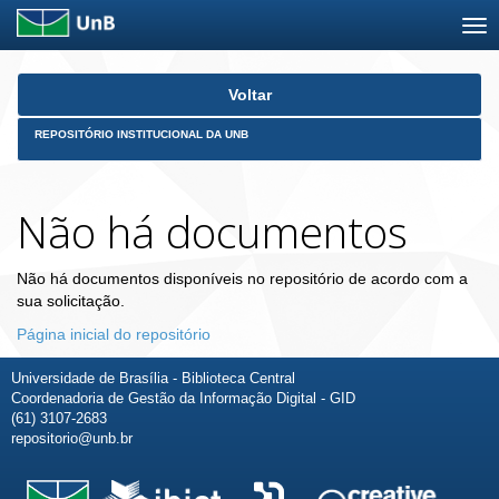
Skip
Voltar
navigation
REPOSITÓRIO INSTITUCIONAL DA UNB
Não há documentos
Não há documentos disponíveis no repositório de acordo com a
sua solicitação.
Página inicial do repositório
Universidade de Brasília - Biblioteca Central
Coordenadoria de Gestão da Informação Digital - GID
(61) 3107-2683
repositorio@unb.br