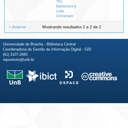
The
Barbarians e
Leite
Derramado
< Anterior
Mostrando resultados 2 a 2 de 2
Universidade de Brasília - Biblioteca Central
Coordenadoria de Gestão da Informação Digital - GID
(61) 3107-2683
repositorio@unb.br
Fale conosco
Sobre