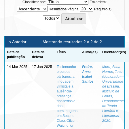
Classificar por:
Em ordem:
Resultados/Página
Registro(s):
< Anterior
Mostrando resultados 2 a 2 de 2
Data de
Data de
Título
Autor(es)
Orientador(es)
publicação
defesa
14-Mar-2025
17-Jan-2025
Testemunho
Freire,
More, Anna
e corpos
Anna
Herron
;
Tese
bárbaros: a
Isabel
(doutorado)—
linguagem
Santos
Universidade
virilista e a
de Brasília,
ausência-
Instituto de
presença
Letras,
dos textos e
Departamento
das
de Teoria
personagens
Literária e
em Second-
Literaturas,
Class Citzen,
2020.
Waiting for