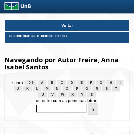
Skip
Voltar
navigation
REPOSITÓRIO INSTITUCIONAL DA UNB
Navegando por Autor Freire, Anna
Isabel Santos
Ir para:
0-9
A
B
C
D
E
F
G
H
I
J
K
L
M
N
O
P
Q
R
S
T
U
V
W
X
Y
Z
ou entre com as primeiras letras: