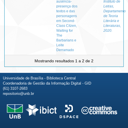
ausência-
Instituto de
presença dos
Letras,
textos e das
Departamento
personagens
de Teoria
em Second-
Literária e
Class Citzen,
Literaturas,
Waiting for
2020.
The
Barbarians e
Leite
Derramado
Mostrando resultados 1 a 2 de 2
Universidade de Brasília - Biblioteca Central
Coordenadoria de Gestão da Informação Digital - GID
(61) 3107-2683
repositorio@unb.br