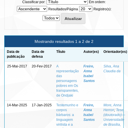
Classificar por:
Em ordem:
Resultados/Página
Registro(s):
Mostrando resultados 1 a 2 de 2
Data de
Data de
Título
Autor(es)
Orientador(es)
publicação
defesa
25-Mai-2017
20-Fev-2017
A
Freire,
Silva, Ana
representação
Anna
Claudia da
das
Isabel
personagens
Santos
pobres em Os
transparentes,
de Ondjaki
14-Mar-2025
17-Jan-2025
Testemunho e
Freire,
More, Anna
corpos
Anna
Herron
;
Tese
bárbaros: a
Isabel
(doutorado)—
linguagem
Santos
Universidade
virilista e a
de Brasília,