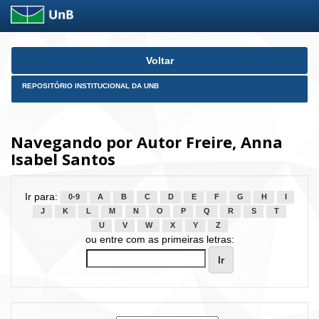
Skip
Voltar
navigation
REPOSITÓRIO INSTITUCIONAL DA UNB
Navegando por Autor Freire, Anna
Isabel Santos
Ir para:
0-9
A
B
C
D
E
F
G
H
I
J
K
L
M
N
O
P
Q
R
S
T
U
V
W
X
Y
Z
ou entre com as primeiras letras: