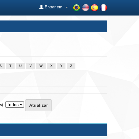
Entrar em:
S
T
U
V
W
X
Y
Z
s):