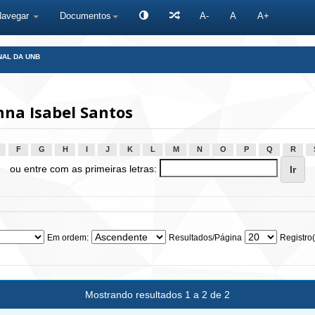
Navegar
Documentos
A-
A
A+
NAL DA UNB
nna Isabel Santos
F
G
H
I
J
K
L
M
N
O
P
Q
R
ou entre com as primeiras letras:
Em ordem:
Resultados/Página
Registro(
Mostrando resultados 1 a 2 de 2