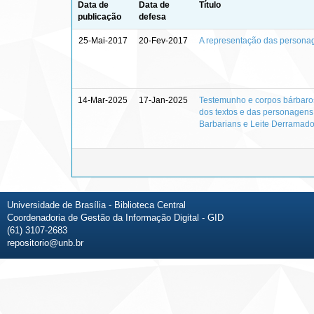
Data de
Data de
Título
publicação
defesa
25-Mai-2017
20-Fev-2017
A representação das personag
14-Mar-2025
17-Jan-2025
Testemunho e corpos bárbaros:
dos textos e das personagens
Barbarians e Leite Derramad
Universidade de Brasília - Biblioteca Central
Coordenadoria de Gestão da Informação Digital - GID
(61) 3107-2683
repositorio@unb.br