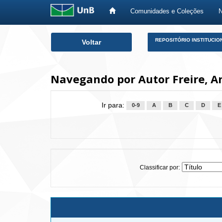
Comunidades e Coleções
Skip
REPOSITÓRIO INSTITUCIO
Voltar
navigation
Navegando por Autor Freire, A
Ir para:
0-9
A
B
C
D
E
Classificar por: