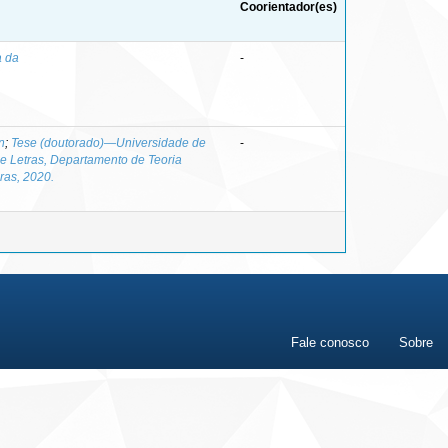
Coorientador(es)
a da
-
n
;
Tese (doutorado)—Universidade de
-
o de Letras, Departamento de Teoria
uras, 2020.
Fale conosco
Sobre