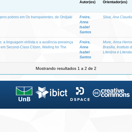
Autor(es)
Orientador(es)
ens pobres em Os transparentes, de Ondjaki
Freire,
Silva, Ana Claudi
Anna
Isabel
Santos
 a linguagem virilista e a ausência-presença
Freire,
More, Anna Herro
 em Second-Class Citzen, Waiting for The
Anna
Brasília, Institut
o
Isabel
Literária e Literat
Santos
Mostrando resultados 1 a 2 de 2