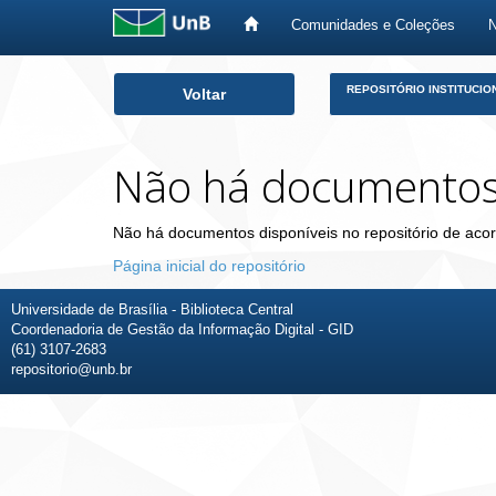
Comunidades e Coleções
Skip
REPOSITÓRIO INSTITUCIO
Voltar
navigation
Não há documento
Não há documentos disponíveis no repositório de acor
Página inicial do repositório
Universidade de Brasília - Biblioteca Central
Coordenadoria de Gestão da Informação Digital - GID
(61) 3107-2683
repositorio@unb.br