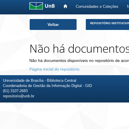
Comunidades e Coleções
Skip
REPOSITÓRIO INSTITUCIO
Voltar
navigation
Não há documento
Não há documentos disponíveis no repositório de acor
Página inicial do repositório
Universidade de Brasília - Biblioteca Central
Coordenadoria de Gestão da Informação Digital - GID
(61) 3107-2683
repositorio@unb.br