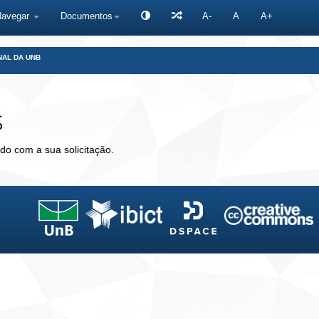
Navegar
Documentos
A-
A
A+
NAL DA UNB
s
do com a sua solicitação.